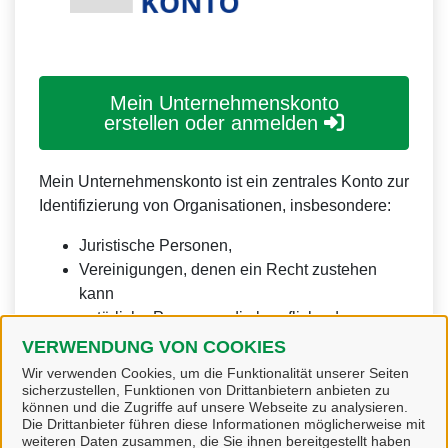
Mein Unternehmenskonto
erstellen oder anmelden
Mein Unternehmenskonto ist ein zentrales Konto zur
Identifizierung von Organisationen, insbesondere:
Juristische Personen,
Vereinigungen, denen ein Recht zustehen
kann
natürliche Personen, die beruflich oder
gewerblich tätig sind.
VERWENDUNG VON COOKIES
Wir verwenden Cookies, um die Funktionalität unserer Seiten
Eine Nutzung ist aber auch durch Behörden im
sicherzustellen, Funktionen von Drittanbietern anbieten zu
Sinne von § 1 Abs. 4 Verwaltungsverfahrensgesetz
können und die Zugriffe auf unsere Webseite zu analysieren.
Die Drittanbieter führen diese Informationen möglicherweise mit
(VwVfG) möglich.
weiteren Daten zusammen, die Sie ihnen bereitgestellt haben