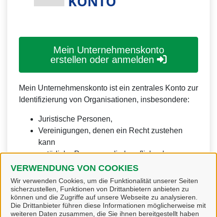
Mein Unternehmenskonto
erstellen oder anmelden
Mein Unternehmenskonto ist ein zentrales Konto zur
Identifizierung von Organisationen, insbesondere:
Juristische Personen,
Vereinigungen, denen ein Recht zustehen
kann
natürliche Personen, die beruflich oder
gewerblich tätig sind.
VERWENDUNG VON COOKIES
Wir verwenden Cookies, um die Funktionalität unserer Seiten
Eine Nutzung ist aber auch durch Behörden im
sicherzustellen, Funktionen von Drittanbietern anbieten zu
Sinne von § 1 Abs. 4 Verwaltungsverfahrensgesetz
können und die Zugriffe auf unsere Webseite zu analysieren.
Die Drittanbieter führen diese Informationen möglicherweise mit
(VwVfG) möglich.
weiteren Daten zusammen, die Sie ihnen bereitgestellt haben