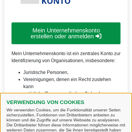
Mein Unternehmenskonto
erstellen oder anmelden
Mein Unternehmenskonto ist ein zentrales Konto zur
Identifizierung von Organisationen, insbesondere:
Juristische Personen,
Vereinigungen, denen ein Recht zustehen
kann
natürliche Personen, die beruflich oder
gewerblich tätig sind.
VERWENDUNG VON COOKIES
Wir verwenden Cookies, um die Funktionalität unserer Seiten
Eine Nutzung ist aber auch durch Behörden im
sicherzustellen, Funktionen von Drittanbietern anbieten zu
Sinne von § 1 Abs. 4 Verwaltungsverfahrensgesetz
können und die Zugriffe auf unsere Webseite zu analysieren.
Die Drittanbieter führen diese Informationen möglicherweise mit
(VwVfG) möglich.
weiteren Daten zusammen, die Sie ihnen bereitgestellt haben