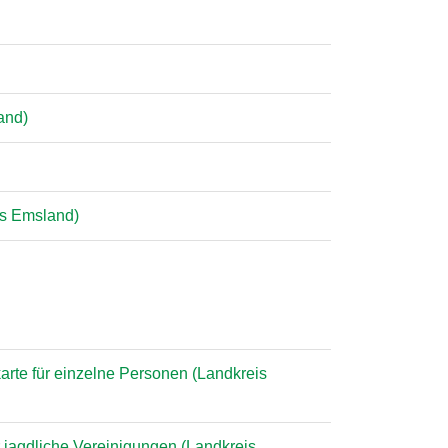
and)
is Emsland)
arte für einzelne Personen (Landkreis
r jagdliche Vereinigungen (Landkreis