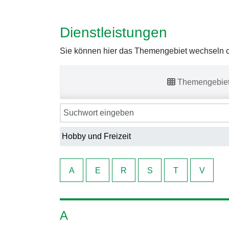
Dienstleistungen
Sie können hier das Themengebiet wechseln od
Themengebie
A
E
R
S
T
V
A